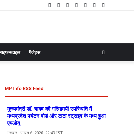
Facebook
Twitter
LinkedIn
YouTube
Instagram
Telegram
WhatsApp
Search
लाइफस्टाइल
गैजेट्स
for
MP Info RSS Feed