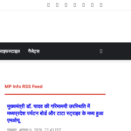
Facebook
Twitter
LinkedIn
YouTube
Instagram
Telegram
WhatsApp
Search
लाइफस्टाइल
गैजेट्स
for
MP Info RSS Feed