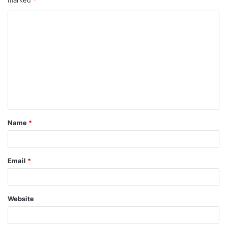
marked
*
Name
*
Email
*
Website