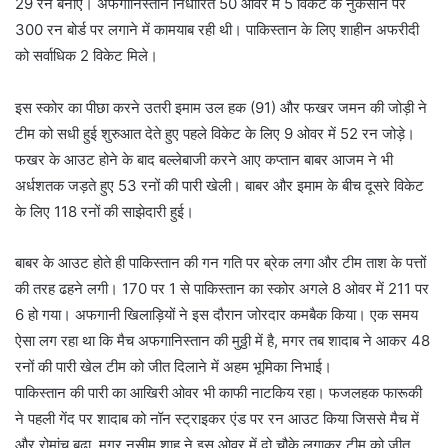
29 रन बनाए। अफगानिस्तान निर्धारित 50 ओवर में 5 विकेट के नुकसान पर
300 रन बोर्ड पर लगाने में कामयाब रही थी। पाकिस्तान के लिए शाहीन अफरीदी
को सर्वाधिक 2 विकेट मिले।
इस स्कोर का पीछा करने उतरी इमाम उल हक (91) और फखर जमन की जोड़ी ने
टीम को सधी हुई शुरुआत देते हुए पहले विकेट के लिए 9 ओवर में 52 रन जोड़े।
फखर के आउट होने के बाद बल्लेबाजी करने आए कप्तान बाबर आजम ने भी
अर्धशतक जड़ते हुए 53 रनों की पारी खेली। बाबर और इमाम के बीच दूसरे विकेट
के लिए 118 रनों की साझेदारी हुई।
बाबर के आउट होते ही पाकिस्तान की गन गति पर ब्रेक लगा और टीम ताश के पत्तों
की तरह ढहने लगी। 170 पर 1 से पाकिस्तान का स्कोर अगले 8 ओवर में 211 पर
6 हो गया। अफगानी खिलाड़ियों ने इस दौरान जोरदार कमबैक किया। एक समय
ऐसा लग रहा था कि मैच अफगानिस्तान की मुठ्ठी में है, मगर तब शादाब ने आकर 48
रनों की पारी खेल टीम को जीत दिलाने में अहम भूमिका निभाई।
पाकिस्तान की पारी का आखिरी ओवर भी काफी नाटकिय रहा। फजलहक फारूकी
ने पहली गेंद पर शादाब को नॉन स्ट्राइकर एंड पर रन आउट किया जिससे मैच में
और रोमांच बढ़ा, मगर नसीम शाह ने इस ओवर में दो चौके लगाकर टीम को जीत