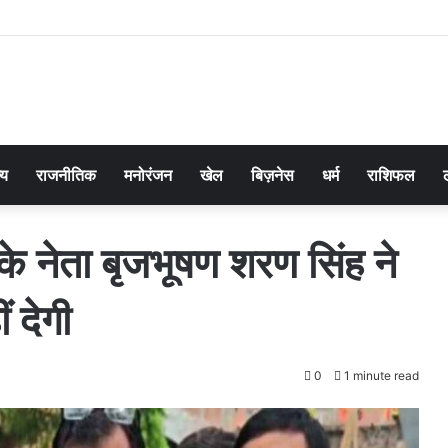
्य
राजनीतिक
मनोरंजन
खेल
बिज़नेस
धर्म
राशिफल
के नेता बृजभूषण शरण सिंह ने
 देगी
0
1 minute read