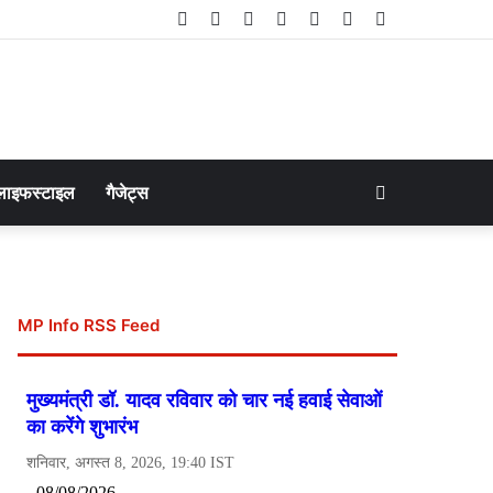
Facebook
Twitter
LinkedIn
YouTube
Instagram
Telegram
WhatsApp
Search
लाइफस्टाइल
गैजेट्स
for
MP Info RSS Feed