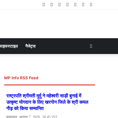
Facebook
Twitter
LinkedIn
YouTube
Instagram
Telegram
WhatsApp
Search
लाइफस्टाइल
गैजेट्स
for
MP Info RSS Feed