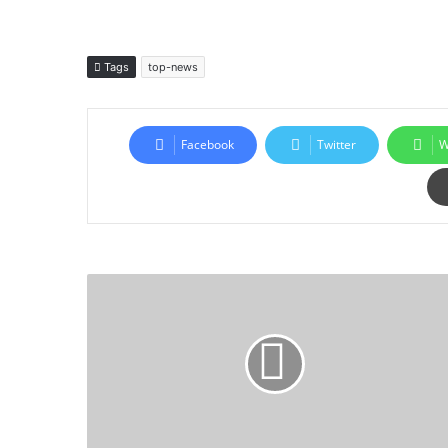
Tags
top-news
Facebook
Twitter
W