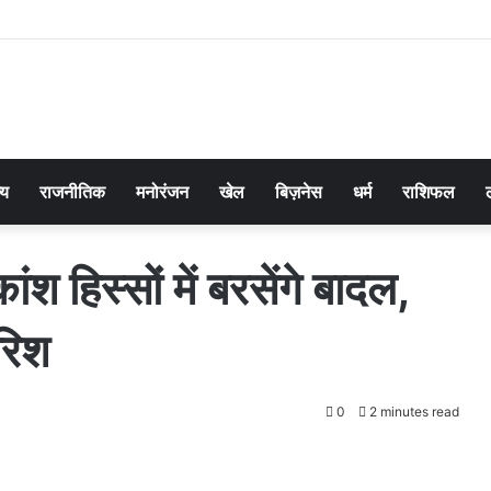
्य
राजनीतिक
मनोरंजन
खेल
बिज़नेस
धर्म
राशिफल
श हिस्सों में बरसेंगे बादल,
ारिश
0
2 minutes read