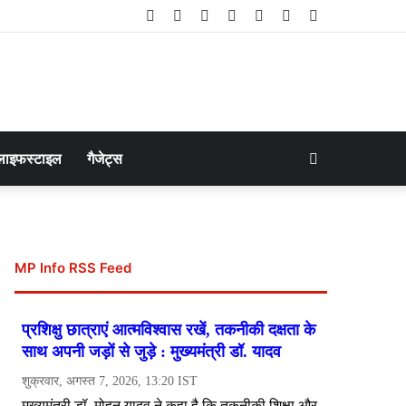
Facebook
Twitter
LinkedIn
YouTube
Instagram
Telegram
WhatsApp
Search
लाइफस्टाइल
गैजेट्स
for
MP Info RSS Feed