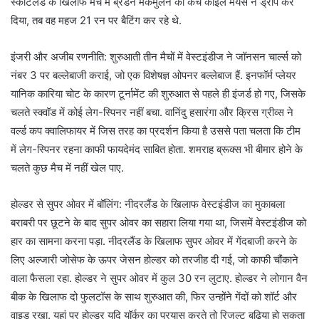
स्कॉटलैंड के खिलाफ मैच में ब्रैंडन मैकमुलेन का कैच काइल मेयर्स ने ड्रॉप कर
दिया, तब वह महज 21 रन पर बैटिंग कर रहे थे.
इंजरी और अजीब रणनीति: शुरुआती तीन मैचों में वेस्टइंडीज ने जॉनसन चार्ल्स को
नंबर 3 पर बल्लेबाजी कराई, जो एक विशेषज्ञ ओपनर बल्लेबाज हैं. इनफॉर्म प्लेयर
यानिक कारिया चोट के कारण टूर्नामेंट की शुरुआत से पहले ही इंजर्ड हो गए, जिसके
चलते स्क्वॉड में कोई लेग-स्पिनर नहीं बचा. वानिंदु हसारंगा और क्रिस ग्रीव्स ने
वर्ल्ड कप क्वालिफायर में जिस तरह का प्रदर्शन किया है उससे पता चलता कि टीम
में लेग-स्पिनर रहना काफी फायदेमंद साबित होता. शमराह ब्रूक्स भी बीमार होने के
चलते कुछ मैच में नहीं खेल पाए.
होल्डर से सुपर ओवर में बॉलिंग: नीदरलैंड के खिलाफ वेस्टइंडीज का मुकाबला
बराबरी पर छूटने के बाद सुपर ओवर का सहारा लिया गया था, जिसमें वेस्टइंडीज को
हार का सामना करना पड़ा. नीदरलैंड के खिलाफ सुपर ओवर में गेंदबाजी करने के
लिए अल्जारी जोसेफ के ऊपर जेसन होल्डर को तरजीह दी गई, जो काफी चौंकाने
वाला फैसला रहा. होल्डर ने सुपर ओवर में कुल 30 रन लुटाए. होल्डर ने लोगान वैन
बीक के खिलाफ दो फुलटॉस के साथ शुरुआत की, फिर उन्होंने गेंदों को शॉर्ट और
वाइड रखा. यहां पर होल्डर यदि यॉर्कर का प्रयास करते तो रिजल्ट बढ़िया हो सकता