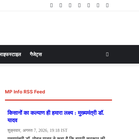
Facebook
Twitter
LinkedIn
YouTube
Instagram
Telegram
WhatsApp
Search
लाइफस्टाइल
गैजेट्स
for
MP Info RSS Feed