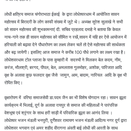
लोधी क्षत्रिय समाज चंगोराभाठा ईकाई के द्वारा लोधेश्वरधाम में आयोजित सावन
महोत्सव में बिरादरी के लोग काफी संख्या में जुटे थे। अध्यक्ष सुरेश सुलाखे ने सभी
को सावन महोत्सव की शुभकामनाएं दी. सचिव प्रहलाद दमाहे ने बताया कि केवल
नाच-गाने तक ही सावन महोत्सव को सीमित न रखें,सावन में यहि हर ऐसे आयोजन में
हरियाली को बढ़ावा देने पौधारोपण का लक्ष्य लेकर चलें तो ऐसे महोत्सव की सार्थकता
और बढ़ जायेगी। इसलिए आज समाज ने करीब 100 पौधे लगाने का लक्ष्य रखा है।
लोधेशवरधाम टोल प्लाजा के पास कुम्हारी में सदस्यों ने मिलकर बेल कदम, नीम,
करंज, मौलश्री, बरगद, पीपल, बेल, अमलतास गुलमोहर, अशोक, पारिजात आदि
वृक्ष के अलावा कुछ फलदार वृक्ष जैसे जामुन, आम, बादाम, नारियल आदि के वृक्ष भी
रोपित किए।
वृक्षारोपण में वरिष्ठ समाजसेवी डा.पदम जैन का भी विशेष योगदान रहा। सावन झूला
कार्यक्रम में भिलाई, दुर्ग के अलावा रायपुर से समाज की महिलाओं ने पारंपरिक
वेशभूषा एवं श्रृंगार के साथ हरी साड़ी में परिवारिक झूला का आनंद लिया ।
लोधेश्वर भजन मंडली भनपुरी, दुर्गेशवर रामायण भजन मंडली आदित्य नगर दुर्ग द्वारा
लोधेशवर भगवान एवं अमर शहीद वीरागना अंवती बाई लोधी की आरती के साथ