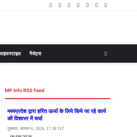
Facebook
Twitter
LinkedIn
YouTube
Instagram
Telegram
WhatsApp
Search
लाइफस्टाइल
गैजेट्स
for
MP Info RSS Feed