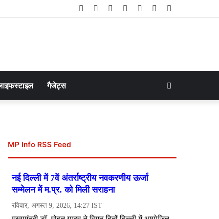
Facebook
Twitter
LinkedIn
YouTube
Instagram
Telegram
WhatsApp
Search
लाइफस्टाइल
गैजेट्स
for
MP Info RSS Feed