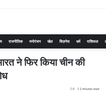
्य
राजनीतिक
मनोरंजन
खेल
बिज़नेस
धर्म
राशिफल
ारत ने फिर किया चीन की
रोध
0
2 minutes read