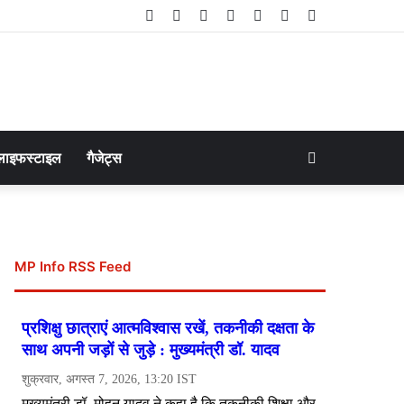
Facebook
Twitter
LinkedIn
YouTube
Instagram
Telegram
WhatsApp
Search
लाइफस्टाइल
गैजेट्स
for
MP Info RSS Feed