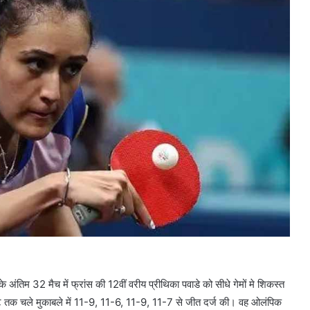
 अंतिम 32 मैच में फ्रांस की 12वीं वरीय प्रीथिका पवाडे को सीधे गेमों मे शिकस्त
नट तक चले मुकाबले में 11-9, 11-6, 11-9, 11-7 से जीत दर्ज की। वह ओलंपिक