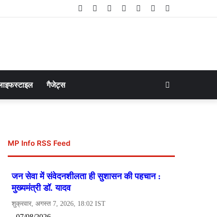
Facebook
Twitter
LinkedIn
YouTube
Instagram
Telegram
WhatsApp
Search
लाइफस्टाइल
गैजेट्स
for
MP Info RSS Feed