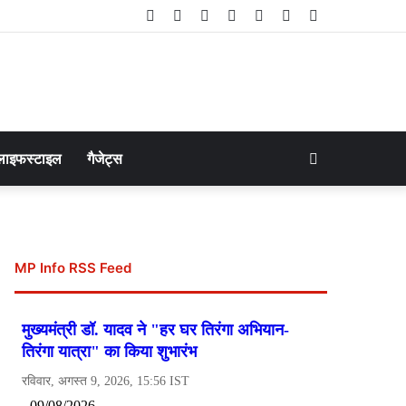
Facebook
Twitter
LinkedIn
YouTube
Instagram
Telegram
WhatsApp
Search
लाइफस्टाइल
गैजेट्स
for
MP Info RSS Feed