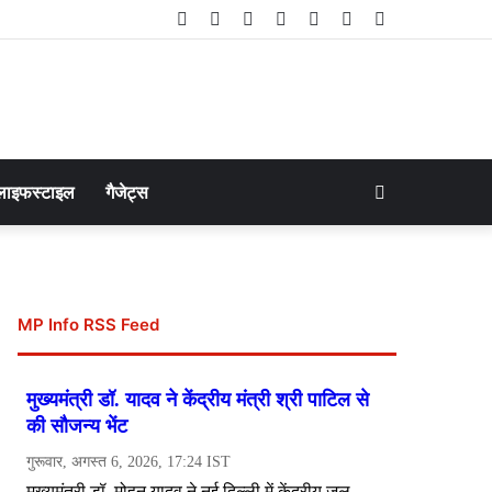
Facebook
Twitter
LinkedIn
YouTube
Instagram
Telegram
WhatsApp
Search
लाइफस्टाइल
गैजेट्स
for
MP Info RSS Feed