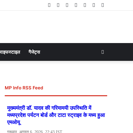
Facebook
Twitter
LinkedIn
YouTube
Instagram
Telegram
WhatsApp
Search
लाइफस्टाइल
गैजेट्स
for
MP Info RSS Feed