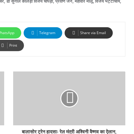
चर, डॉ सुनील कालड़ा विजय चोपड़ा, प्रवीण जैन, महावीर मालू, विजय भट्टाचार्य,
hatsApp
Telegram
Share via Email
Print
बालासोर ट्रेन हादसाः रेल मंत्री अश्विनी वैष्णव का ऐलान,