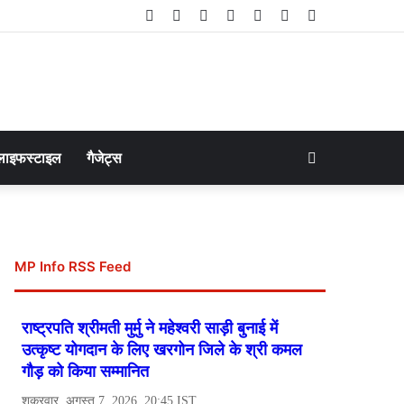
Facebook
Twitter
LinkedIn
YouTube
Instagram
Telegram
WhatsApp
Search
लाइफस्टाइल
गैजेट्स
for
MP Info RSS Feed