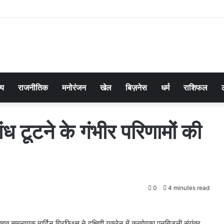
्य
राजनीतिक
मनोरंजन
खेल
बिज़नेस
धर्म
राशिफल
 बांध टूटने के गंभीर परिणामों की
0
4 minutes read
त समन्वयक मार्टिन ग्रिफिथ्स ने दक्षिणी यूक्रेन में कखोवका पनबिजली संयंत्र