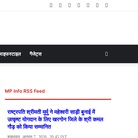
Facebook
Twitter
LinkedIn
YouTube
Instagram
Telegram
WhatsApp
Search
लाइफस्टाइल
गैजेट्स
for
MP Info RSS Feed