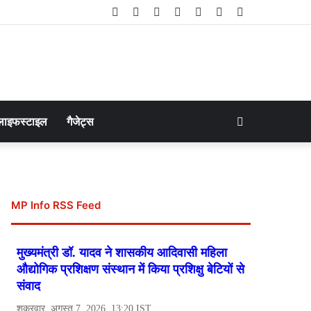
Facebook
Twitter
LinkedIn
YouTube
Instagram
Telegram
WhatsApp
Search
लाइफस्टाइल
गैजेट्स
for
MP Info RSS Feed