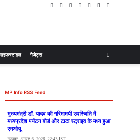
Facebook
Twitter
LinkedIn
YouTube
Instagram
Telegram
WhatsApp
Search
लाइफस्टाइल
गैजेट्स
for
MP Info RSS Feed