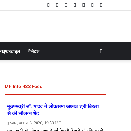
Facebook
Twitter
LinkedIn
YouTube
Instagram
Telegram
WhatsApp
Search
लाइफस्टाइल
गैजेट्स
for
MP Info RSS Feed