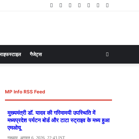
Facebook
Twitter
LinkedIn
YouTube
Instagram
Telegram
WhatsApp
Search
लाइफस्टाइल
गैजेट्स
for
MP Info RSS Feed