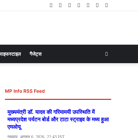
Facebook
Twitter
LinkedIn
YouTube
Instagram
Telegram
WhatsApp
Search
लाइफस्टाइल
गैजेट्स
for
MP Info RSS Feed