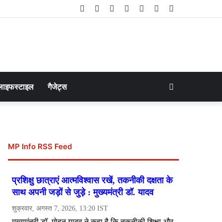
Facebook
Twitter
LinkedIn
YouTube
Instagram
Telegram
WhatsApp
Search
लाइफस्टाइल
गैजेट्स
for
MP Info RSS Feed