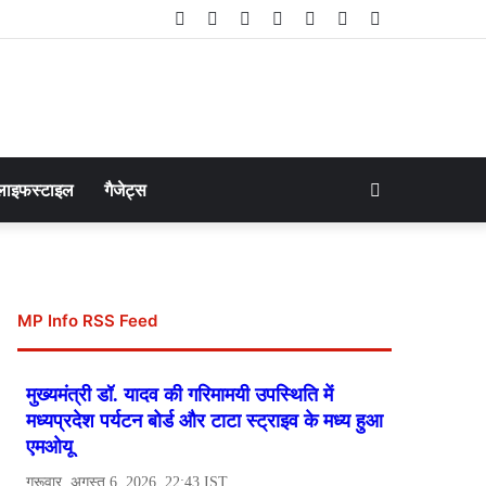
Facebook
Twitter
LinkedIn
YouTube
Instagram
Telegram
WhatsApp
Search
लाइफस्टाइल
गैजेट्स
for
MP Info RSS Feed