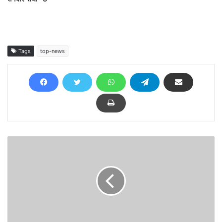
Tags
top-news