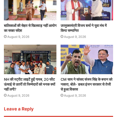
बालिकाओं की सेहत से खिलवाड़ नहीं आयोग
उपमुख्यमंत्री विजय शर्मा ने युवा मंच में
का सख्त संदेश
किया सम्मानित
August 9, 2026
August 9, 2026
NH की स्ट्रीट लाइटें हुईं गायब, 20 फीट
CM साय ने सांसद संजय सिंह के बयान को
ऊंचाई से उतरीं तो जिम्मेदारों को भनक क्यों
नकारा, बोले- डबल इंजन सरकार से तेजी
नहीं लगी?
से हुआ विकास
August 9, 2026
August 9, 2026
Leave a Reply